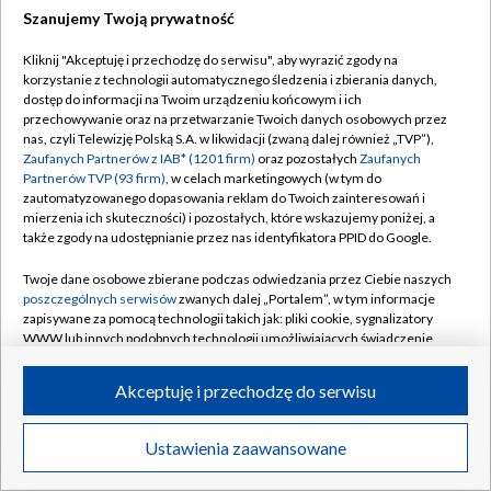
Szanujemy Twoją prywatność
Dołącz do nas:
Kliknij "Akceptuję i przechodzę do serwisu", aby wyrazić zgody na
korzystanie z technologii automatycznego śledzenia i zbierania danych,
TVP
dostęp do informacji na Twoim urządzeniu końcowym i ich
Abonament TVP
przechowywanie oraz na przetwarzanie Twoich danych osobowych przez
Regulamin TVP
nas, czyli Telewizję Polską S.A. w likwidacji (zwaną dalej również „TVP”),
Emisja w TVP
Zaufanych Partnerów z IAB* (1201 firm)
oraz pozostałych
Zaufanych
Polityka prywatności
Partnerów TVP (93 firm)
, w celach marketingowych (w tym do
Centrum informacji TVP
Moje zgody
zautomatyzowanego dopasowania reklam do Twoich zainteresowań i
mierzenia ich skuteczności) i pozostałych, które wskazujemy poniżej, a
Naziemna Telewizja Cyfrowa
Pomoc
także zgody na udostępnianie przez nas identyfikatora PPID do Google.
Sklep TVP
Biuro reklamy
Twoje dane osobowe zbierane podczas odwiedzania przez Ciebie naszych
Rada Programowa
poszczególnych serwisów
zwanych dalej „Portalem”, w tym informacje
Kontakt
zapisywane za pomocą technologii takich jak: pliki cookie, sygnalizatory
System NOS
WWW lub innych podobnych technologii umożliwiających świadczenie
dopasowanych i bezpiecznych usług, personalizację treści oraz reklam,
Informacje o nadawcy
Kanały
udostępnianie funkcji mediów społecznościowych oraz analizowanie
Akceptuję i przechodzę do serwisu
ruchu w Internecie.
Program dla prasy
©2026 Telewizja Polska S.A. w likwidacji
Biuro Reklamy
Twoje dane osobowe zbierane podczas odwiedzania przez Ciebie
Ustawienia zaawansowane
poszczególnych serwisów
na Portalu, takie jak adresy IP, identyfikatory
Ogłoszenie przetargowe
Twoich urządzeń końcowych i identyfikatory plików cookie, informacje o