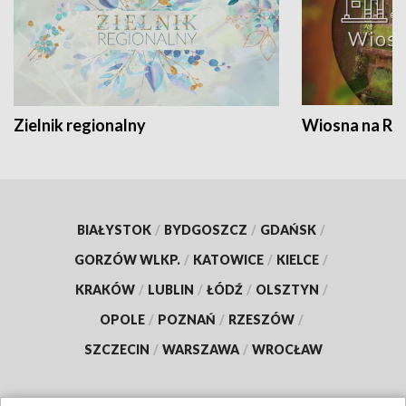
Zielnik regionalny
Wiosna na RO
BIAŁYSTOK
/
BYDGOSZCZ
/
GDAŃSK
/
GORZÓW WLKP.
/
KATOWICE
/
KIELCE
/
KRAKÓW
/
LUBLIN
/
ŁÓDŹ
/
OLSZTYN
/
OPOLE
/
POZNAŃ
/
RZESZÓW
/
SZCZECIN
/
WARSZAWA
/
WROCŁAW