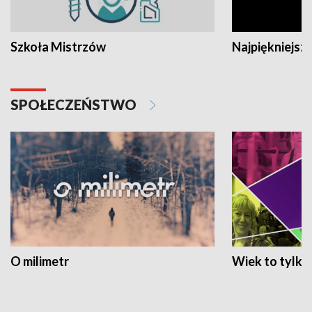
Szkoła Mistrzów
Najpiękniejsze
SPOŁECZEŃSTWO
O milimetr
Wiek to tylko 