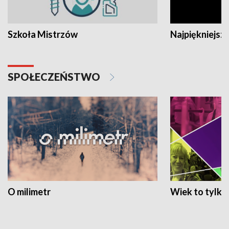
Szkoła Mistrzów
Najpiękniejsze
SPOŁECZEŃSTWO
O milimetr
Wiek to tylko 