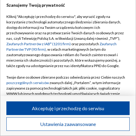
Szanujemy Twoją prywatność
Dołącz do nas:
Kliknij "Akceptuję i przechodzę do serwisu", aby wyrazić zgody na
korzystanie z technologii automatycznego śledzenia i zbierania danych,
TVP
dostęp do informacji na Twoim urządzeniu końcowym i ich
Abonament TVP
przechowywanie oraz na przetwarzanie Twoich danych osobowych przez
Regulamin TVP
nas, czyli Telewizję Polską S.A. w likwidacji (zwaną dalej również „TVP”),
Emisja w TVP
Zaufanych Partnerów z IAB* (1201 firm)
oraz pozostałych
Zaufanych
Polityka prywatności
Partnerów TVP (93 firm)
, w celach marketingowych (w tym do
Centrum informacji TVP
Moje zgody
zautomatyzowanego dopasowania reklam do Twoich zainteresowań i
mierzenia ich skuteczności) i pozostałych, które wskazujemy poniżej, a
Naziemna Telewizja Cyfrowa
Pomoc
także zgody na udostępnianie przez nas identyfikatora PPID do Google.
Sklep TVP
Biuro reklamy
Twoje dane osobowe zbierane podczas odwiedzania przez Ciebie naszych
Rada Programowa
poszczególnych serwisów
zwanych dalej „Portalem”, w tym informacje
Kontakt
zapisywane za pomocą technologii takich jak: pliki cookie, sygnalizatory
System NOS
WWW lub innych podobnych technologii umożliwiających świadczenie
dopasowanych i bezpiecznych usług, personalizację treści oraz reklam,
Informacje o nadawcy
Kanały
udostępnianie funkcji mediów społecznościowych oraz analizowanie
Akceptuję i przechodzę do serwisu
ruchu w Internecie.
Program dla prasy
©2026 Telewizja Polska S.A. w likwidacji
Biuro Reklamy
Twoje dane osobowe zbierane podczas odwiedzania przez Ciebie
Ustawienia zaawansowane
poszczególnych serwisów
na Portalu, takie jak adresy IP, identyfikatory
Ogłoszenie przetargowe
Twoich urządzeń końcowych i identyfikatory plików cookie, informacje o