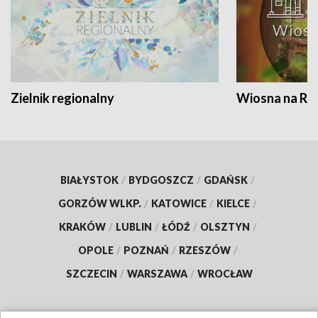
Zielnik regionalny
Wiosna na RO
BIAŁYSTOK
/
BYDGOSZCZ
/
GDAŃSK
/
GORZÓW WLKP.
/
KATOWICE
/
KIELCE
/
KRAKÓW
/
LUBLIN
/
ŁÓDŹ
/
OLSZTYN
/
OPOLE
/
POZNAŃ
/
RZESZÓW
/
SZCZECIN
/
WARSZAWA
/
WROCŁAW