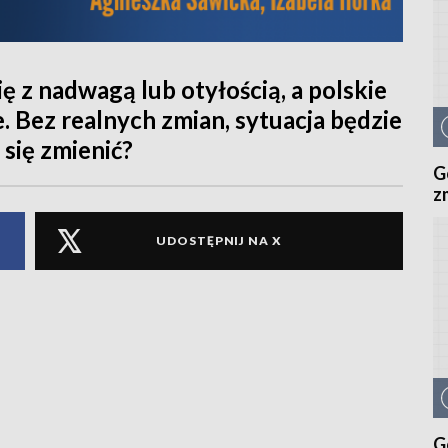
ę z nadwagą lub otyłością, a polskie
e. Bez realnych zmian, sytuacja będzie
 się zmienić?
G
z
UDOSTĘPNIJ NA X
G