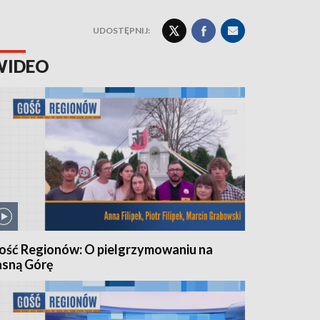
UDOSTĘPNIJ:
WIDEO
ość Regionów: O pielgrzymowaniu na
asną Górę