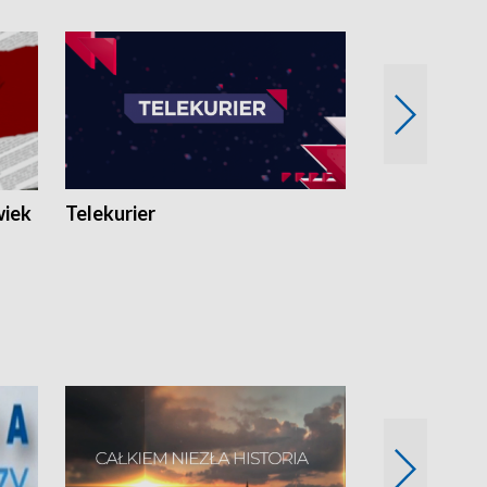
wiek
Telekurier
Kryminalna 