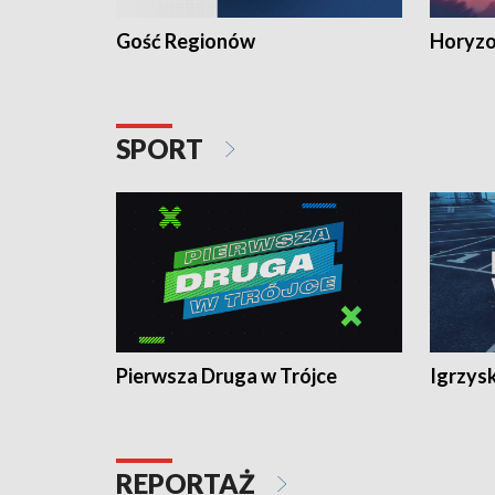
Gość Regionów
Horyzo
SPORT
Pierwsza Druga w Trójce
Igrzys
REPORTAŻ