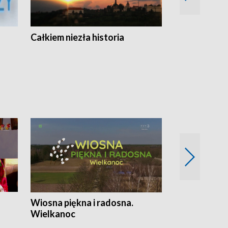
Całkiem niezła historia
Sanatoria
Wiosna piękna i radosna.
Gwiazdy od 
Wielkanoc
gwiazdki