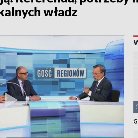
okalnych władz
G