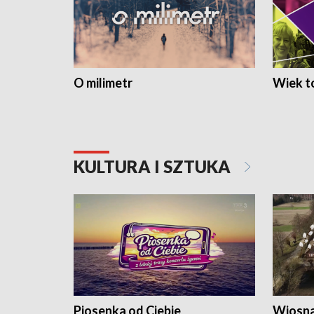
O milimetr
Wiek to
KULTURA I SZTUKA
Piosenka od Ciebie
Wiosna