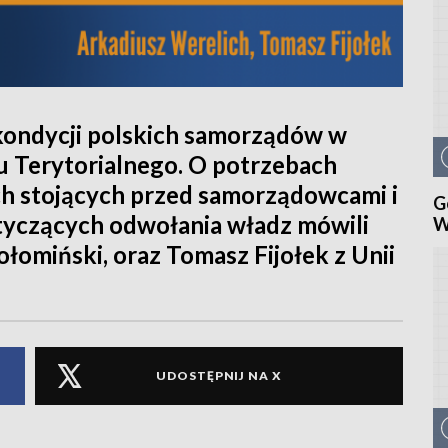
kondycji polskich samorządów w
 Terytorialnego. O potrzebach
h stojących przed samorządowcami i
G
otyczących odwołania władz mówili
W
łomiński, oraz Tomasz Fijołek z Unii
UDOSTĘPNIJ NA X