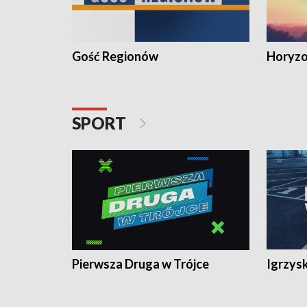
Gość Regionów
Horyzo
SPORT
Pierwsza Druga w Trójce
Igrzys