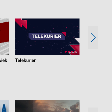
wiek
Telekurier
Kryminalna 