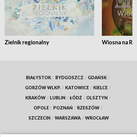
Zielnik regionalny
Wiosna na RO
BIAŁYSTOK
/
BYDGOSZCZ
/
GDAŃSK
/
GORZÓW WLKP.
/
KATOWICE
/
KIELCE
/
KRAKÓW
/
LUBLIN
/
ŁÓDŹ
/
OLSZTYN
/
OPOLE
/
POZNAŃ
/
RZESZÓW
/
SZCZECIN
/
WARSZAWA
/
WROCŁAW