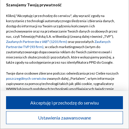
Szanujemy Twoją prywatność
Dołącz do nas:
Kliknij "Akceptuję i przechodzę do serwisu", aby wyrazić zgody na
korzystanie z technologii automatycznego śledzenia i zbierania danych,
TVP
dostęp do informacji na Twoim urządzeniu końcowym i ich
Abonament TVP
przechowywanie oraz na przetwarzanie Twoich danych osobowych przez
Regulamin TVP
nas, czyli Telewizję Polską S.A. w likwidacji (zwaną dalej również „TVP”),
Emisja w TVP
Zaufanych Partnerów z IAB* (1201 firm)
oraz pozostałych
Zaufanych
Polityka prywatności
Partnerów TVP (93 firm)
, w celach marketingowych (w tym do
Centrum informacji TVP
Moje zgody
zautomatyzowanego dopasowania reklam do Twoich zainteresowań i
mierzenia ich skuteczności) i pozostałych, które wskazujemy poniżej, a
Naziemna Telewizja Cyfrowa
Pomoc
także zgody na udostępnianie przez nas identyfikatora PPID do Google.
Sklep TVP
Biuro reklamy
Twoje dane osobowe zbierane podczas odwiedzania przez Ciebie naszych
Rada Programowa
poszczególnych serwisów
zwanych dalej „Portalem”, w tym informacje
Kontakt
zapisywane za pomocą technologii takich jak: pliki cookie, sygnalizatory
System NOS
WWW lub innych podobnych technologii umożliwiających świadczenie
dopasowanych i bezpiecznych usług, personalizację treści oraz reklam,
Informacje o nadawcy
Kanały
udostępnianie funkcji mediów społecznościowych oraz analizowanie
Akceptuję i przechodzę do serwisu
ruchu w Internecie.
Program dla prasy
©2026 Telewizja Polska S.A. w likwidacji
Biuro Reklamy
Twoje dane osobowe zbierane podczas odwiedzania przez Ciebie
Ustawienia zaawansowane
poszczególnych serwisów
na Portalu, takie jak adresy IP, identyfikatory
Ogłoszenie przetargowe
Twoich urządzeń końcowych i identyfikatory plików cookie, informacje o