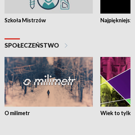
Szkoła Mistrzów
Najpiękniejsze
SPOŁECZEŃSTWO
O milimetr
Wiek to tylko 