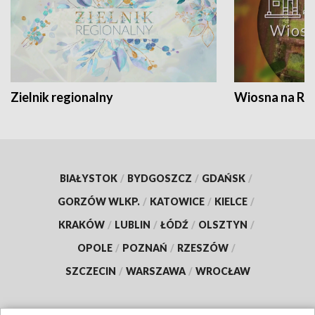
Zielnik regionalny
Wiosna na RO
BIAŁYSTOK
/
BYDGOSZCZ
/
GDAŃSK
/
GORZÓW WLKP.
/
KATOWICE
/
KIELCE
/
KRAKÓW
/
LUBLIN
/
ŁÓDŹ
/
OLSZTYN
/
OPOLE
/
POZNAŃ
/
RZESZÓW
/
SZCZECIN
/
WARSZAWA
/
WROCŁAW