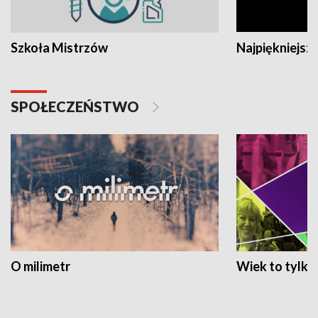
Szkoła Mistrzów
Najpiękniejsze
SPOŁECZEŃSTWO
O milimetr
Wiek to tylko 