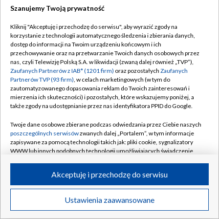
Szanujemy Twoją prywatność
Dołącz do nas:
Kliknij "Akceptuję i przechodzę do serwisu", aby wyrazić zgody na
korzystanie z technologii automatycznego śledzenia i zbierania danych,
TVP
dostęp do informacji na Twoim urządzeniu końcowym i ich
Abonament TVP
przechowywanie oraz na przetwarzanie Twoich danych osobowych przez
Regulamin TVP
nas, czyli Telewizję Polską S.A. w likwidacji (zwaną dalej również „TVP”),
Emisja w TVP
Zaufanych Partnerów z IAB* (1201 firm)
oraz pozostałych
Zaufanych
Polityka prywatności
Partnerów TVP (93 firm)
, w celach marketingowych (w tym do
Centrum informacji TVP
Moje zgody
zautomatyzowanego dopasowania reklam do Twoich zainteresowań i
mierzenia ich skuteczności) i pozostałych, które wskazujemy poniżej, a
Naziemna Telewizja Cyfrowa
Pomoc
także zgody na udostępnianie przez nas identyfikatora PPID do Google.
Sklep TVP
Biuro reklamy
Twoje dane osobowe zbierane podczas odwiedzania przez Ciebie naszych
Rada Programowa
poszczególnych serwisów
zwanych dalej „Portalem”, w tym informacje
Kontakt
zapisywane za pomocą technologii takich jak: pliki cookie, sygnalizatory
System NOS
WWW lub innych podobnych technologii umożliwiających świadczenie
dopasowanych i bezpiecznych usług, personalizację treści oraz reklam,
Informacje o nadawcy
Kanały
udostępnianie funkcji mediów społecznościowych oraz analizowanie
Akceptuję i przechodzę do serwisu
ruchu w Internecie.
Program dla prasy
©2026 Telewizja Polska S.A. w likwidacji
Biuro Reklamy
Twoje dane osobowe zbierane podczas odwiedzania przez Ciebie
Ustawienia zaawansowane
poszczególnych serwisów
na Portalu, takie jak adresy IP, identyfikatory
Ogłoszenie przetargowe
Twoich urządzeń końcowych i identyfikatory plików cookie, informacje o