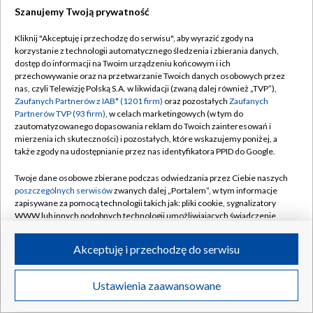
Szanujemy Twoją prywatność
Dołącz do nas:
Kliknij "Akceptuję i przechodzę do serwisu", aby wyrazić zgody na
korzystanie z technologii automatycznego śledzenia i zbierania danych,
TVP
dostęp do informacji na Twoim urządzeniu końcowym i ich
Abonament TVP
przechowywanie oraz na przetwarzanie Twoich danych osobowych przez
Regulamin TVP
nas, czyli Telewizję Polską S.A. w likwidacji (zwaną dalej również „TVP”),
Emisja w TVP
Zaufanych Partnerów z IAB* (1201 firm)
oraz pozostałych
Zaufanych
Polityka prywatności
Partnerów TVP (93 firm)
, w celach marketingowych (w tym do
Centrum informacji TVP
Moje zgody
zautomatyzowanego dopasowania reklam do Twoich zainteresowań i
mierzenia ich skuteczności) i pozostałych, które wskazujemy poniżej, a
Naziemna Telewizja Cyfrowa
Pomoc
także zgody na udostępnianie przez nas identyfikatora PPID do Google.
Sklep TVP
Biuro reklamy
Twoje dane osobowe zbierane podczas odwiedzania przez Ciebie naszych
Rada Programowa
poszczególnych serwisów
zwanych dalej „Portalem”, w tym informacje
Kontakt
zapisywane za pomocą technologii takich jak: pliki cookie, sygnalizatory
System NOS
WWW lub innych podobnych technologii umożliwiających świadczenie
dopasowanych i bezpiecznych usług, personalizację treści oraz reklam,
Informacje o nadawcy
Kanały
udostępnianie funkcji mediów społecznościowych oraz analizowanie
Akceptuję i przechodzę do serwisu
ruchu w Internecie.
Program dla prasy
©2026 Telewizja Polska S.A. w likwidacji
Biuro Reklamy
Twoje dane osobowe zbierane podczas odwiedzania przez Ciebie
Ustawienia zaawansowane
poszczególnych serwisów
na Portalu, takie jak adresy IP, identyfikatory
Ogłoszenie przetargowe
Twoich urządzeń końcowych i identyfikatory plików cookie, informacje o