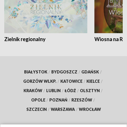
Zielnik regionalny
Wiosna na RO
BIAŁYSTOK
/
BYDGOSZCZ
/
GDAŃSK
/
GORZÓW WLKP.
/
KATOWICE
/
KIELCE
/
KRAKÓW
/
LUBLIN
/
ŁÓDŹ
/
OLSZTYN
/
OPOLE
/
POZNAŃ
/
RZESZÓW
/
SZCZECIN
/
WARSZAWA
/
WROCŁAW