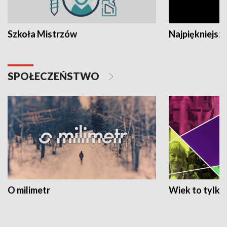
Szkoła Mistrzów
Najpiękniejsze
SPOŁECZEŃSTWO
O milimetr
Wiek to tylko 